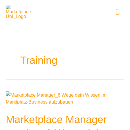
Zum
Hau
Inhalt
springen
Training
Marketplace
Manager
werden:
6
Marketplace Manager
Wege
dein