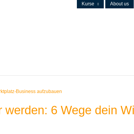
Kurse
About us
 werden: 6 Wege dein W