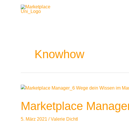
Zum
Inhalt
springen
Knowhow
Marketplace
Manager
werden:
Marketplace Manager
6
Wege
5. März 2021
/
Valerie Dichtl
dein
Wissen