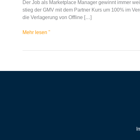
Der Job als Marketplace Manager gewinnt immer weit
aufzubauen
stieg der GMV mit dem Partner Kurs um 100% im Vergl
die Verlagerung von Offline […]
Mehr lesen "
I